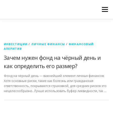
Перейти
к
Меню
содержимому
ФИНАНСОВЫЙ АПЕРИТИВ
КУРС
КОНТАКТЫ
ИНВЕСТИЦИИ
/
ЛИЧНЫЕ ФИНАНСЫ
/
ФИНАНСОВЫЙ
АПЕРИТИВ
Зачем нужен фонд на чёрный день и
как определить его размер?
Фонд на чёрный день — важнейший элемент личных финансов.
Хотя основные риски, такие как болезнь или гражданская
ответственность, покрываются страховкой, для средних рисков это
нецелесообразно. Лучше использовать буфер ликвидности, так …