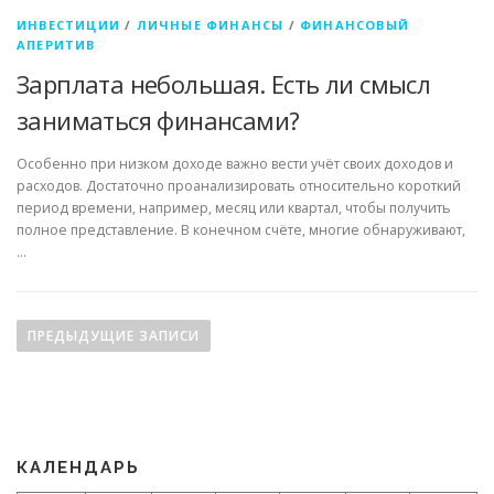
ИНВЕСТИЦИИ
/
ЛИЧНЫЕ ФИНАНСЫ
/
ФИНАНСОВЫЙ
АПЕРИТИВ
Зарплата небольшая. Есть ли смысл
заниматься финансами?
Особенно при низком доходе важно вести учёт своих доходов и
расходов. Достаточно проанализировать относительно короткий
период времени, например, месяц или квартал, чтобы получить
полное представление. В конечном счёте, многие обнаруживают,
…
Н
а
ПРЕДЫДУЩИЕ ЗАПИСИ
в
и
г
а
КАЛЕНДАРЬ
ц