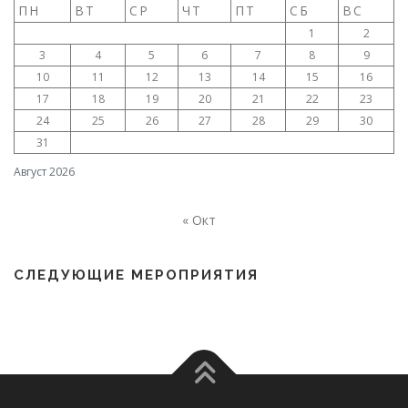
и
ПН
ВТ
СР
ЧТ
ПТ
СБ
ВС
я
1
2
п
3
4
5
6
7
8
9
о
10
11
12
13
14
15
16
17
18
19
20
21
22
23
з
24
25
26
27
28
29
30
а
31
п
и
Август 2026
с
я
« Окт
м
СЛЕДУЮЩИЕ МЕРОПРИЯТИЯ